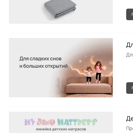
Дл
Дл
Де
Пр