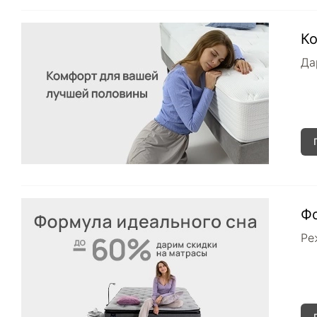
К
Да
Ф
Ре