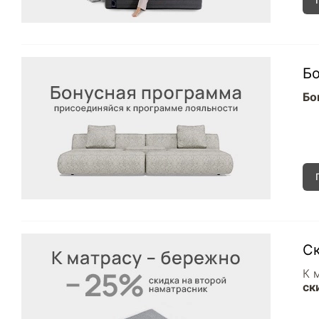
Бо
Бо
Ск
К 
ск