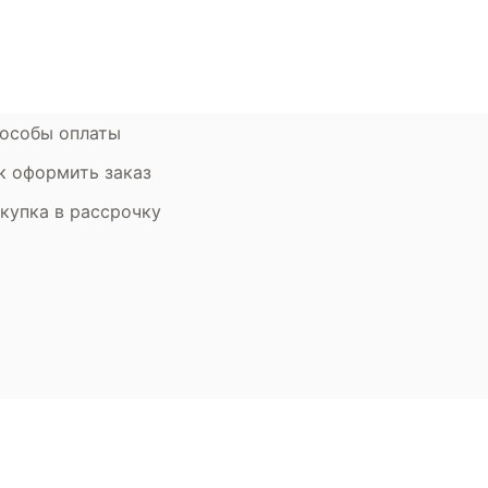
ставка и оплата
Стать партнером
рантия
Дизайнерам
мен и возврат
особы оплаты
к оформить заказ
купка в рассрочку