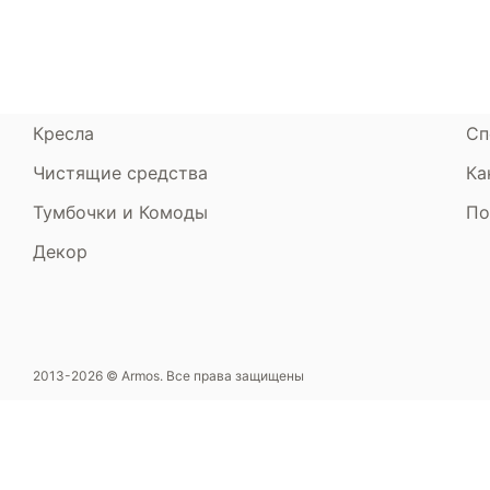
Диваны
До
Пуфики и банкетки
Га
Подушки и одеяла
Об
Кресла
Сп
Чистящие средства
Ка
Тумбочки и Комоды
По
Декор
2013-2026 © Armos. Все права защищены