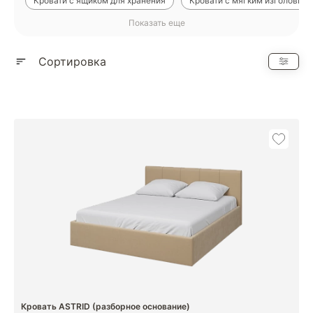
Кровати с ящиком для хранения
Кровати с мягким изголовье
Показать еще
Детские кровати
Кровати с металлическим каркасом
18
Сортировка
Кровать ASTRID (разборное основание)