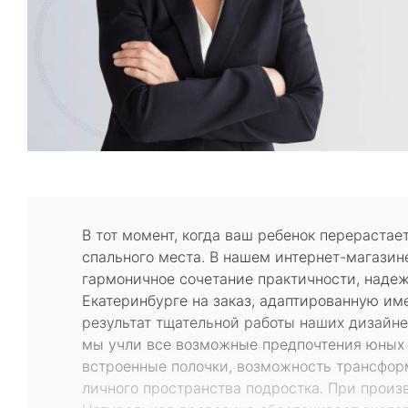
В тот момент, когда ваш ребенок перераста
спального места. В нашем интернет-магазин
гармоничное сочетание практичности, надеж
Екатеринбурге на заказ, адаптированную им
результат тщательной работы наших дизайне
мы учли все возможные предпочтения юных 
встроенные полочки, возможность трансфор
личного пространства подростка. При прои