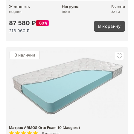
Жесткость
Нагрузка
Высота
средняя
180 кг
32 см
87 580 ₽
60%
В корзину
218 960 ₽
В наличии
Матрас ARMOS Orto Foam 10 (Jacgard)
8 отзывов