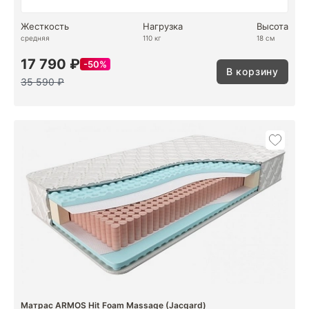
Жесткость
Нагрузка
Высота
средняя
110 кг
18 см
17 790 ₽
50%
В корзину
35 590 ₽
Матрас ARMOS Hit Foam Massage (Jacgard)