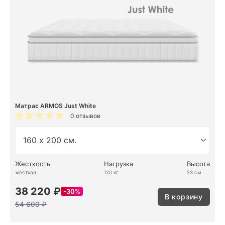
Матрас ARMOS Just White
0 отзывов
Жесткость
Нагрузка
Высота
жесткая
120 кг
23 см
38 220 ₽
30%
В корзину
54 600 ₽