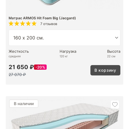
Матрас ARMOS Hit Foam Big (Jacgard)
7 отзывов
Жесткость
Нагрузка
Высота
средняя
120 кг
22 см
21 650 ₽
20%
В корзину
27 070 ₽
В наличии