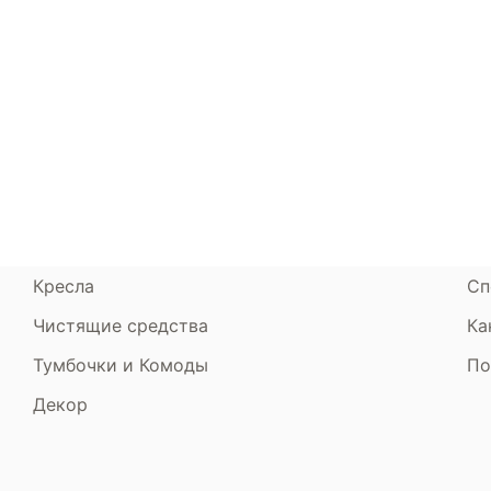
лучший товар по приятной цене с доставко
борьбе с жарой и обеспечат высокий урове
Каталог
Armos
П
знойные дни!
Матрасы
О компании
Ак
Кровати
Сертификаты
Ст
Диваны
До
Пуфики и банкетки
Га
Подушки и одеяла
Об
Кресла
Сп
Чистящие средства
Ка
Тумбочки и Комоды
По
Декор