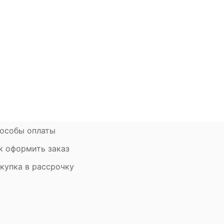
й по Москве! Мы уверены, что охлаждающие подушки о
нь комфорта. Сделайте правильный выбор и наслаждайт
окупателям
Контакты
ции
Наши салоны
атьи
Контакты компании
ставка и оплата
Стать партнером
рантия
Дизайнерам
мен и возврат
особы оплаты
к оформить заказ
купка в рассрочку