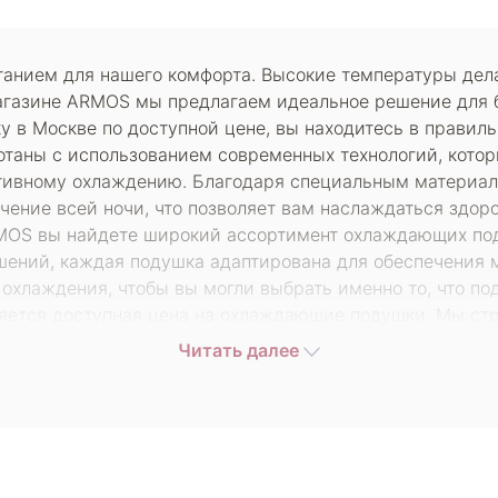
анием для нашего комфорта. Высокие температуры дел
магазине ARMOS мы предлагаем идеальное решение для
у в Москве по доступной цене, вы находитесь в прави
отаны с использованием современных технологий, кото
ктивному охлаждению. Благодаря специальным материа
чение всей ночи, что позволяет вам наслаждаться здо
RMOS вы найдете широкий ассортимент охлаждающих по
шений, каждая подушка адаптирована для обеспечения 
охлаждения, чтобы вы могли выбрать именно то, что под
яется доступная цена на охлаждающие подушки. Мы ст
оимости. Благодаря прямым поставкам от производите
Читать далее
ающую подушку в Москве дешево, не уступая в качестве
выбрать удобный для вас способ получения заказа – ку
рвис, поэтому все заказы обрабатываются максимально 
ит. Воспользуйтесь нашим предложением и купите охла
ждаться комфортным сном без лишнего дискомфорта. За