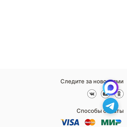
т ARMOS станут вашим верным помощником в
есь спокойными ночами даже в самые
8 (800)-100-85-80
Стать
партнером
Перезвонить мне
Дизайнерам
В нерабочее время
Наши
воспользуйтесь
салоны
формой обратного звонка
Контакты
Пн-Пт: 9:00 - 18:00
компании
amservice@armos-market.ru
Следите за новостями
Способы оплаты