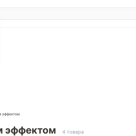
м эффектом
м эффектом
4 товара