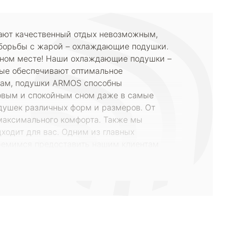
ают качественный отдых невозможным,
 борьбы с жарой – охлаждающие подушки.
льном месте! Наши охлаждающие подушки –
рые обеспечивают оптимальное
лам, подушки ARMOS способны
ровым и спокойным сном даже в самые
душек различных форм и размеров. От
максимального комфорта. Также мы
ходит для вас. Одним из главных
ремимся предоставить нашим клиентам
лей мы можем предложить цены, которые вас
. Кроме того, мы предлагаем услуги по
рьером на дом или самовывозом из нашего
оперативно. Не стоит мириться с летней
ждающую подушку в интернет-магазине
казывайте прямо сейчас, и вы получите