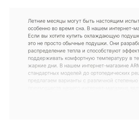
Летние месяцы могут быть настоящим испыт
особенно во время сна. В нашем интернет-
Если вы хотите купить охлаждающую подушк
это не просто обычные подушки. Они разраб
распределение тепла и способствуют эффе
поддерживать комфортную температуру в те
жаркие дни. В нашем интернет-магазине A
стандартных моделей до ортопедических ре
предлагаем варианты с различной степенью 
преимуществ нашего интернет-магазина явл
высококачественные товары по разумной ст
приятно удивят – вы сможете купить охлажд
доставке сразу по всей Москве. Вы можете 
склада. Мы понимаем, как важен быстрый се
жарой и неудобствами, которые она принос
ARMOS. Позвольте себе и своей семье насла