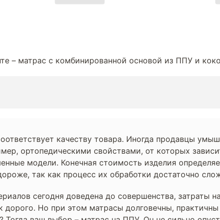
те – матрас с комбинированной основой из ППУ и коко
 соответствует качеству товара. Иногда продавцы умы
ер, ортопедическими свойствами, от которых зависи
менные модели. Конечная стоимость изделия определяе
дороже, так как процесс их обработки достаточно слож
ериалов сегодня доведена до совершенства, затраты н
 дорого. Но при этом матрасы долговечны, практичны 
? Тогда ваш выбор – матрас на ППУ. Он не сильно опу