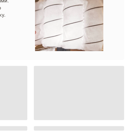
ами.
о
ку.