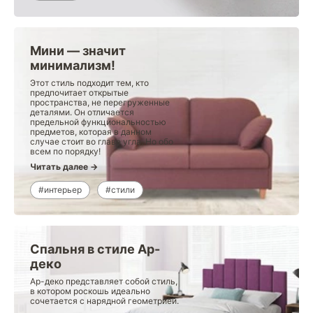
Мини — значит
минимализм!
Этот стиль подходит тем, кто
предпочитает открытые
пространства, не перегруженные
деталями. Он отличается
предельной функциональностью
предметов, которая в данном
случае стоит во главе угла. Но обо
всем по порядку!
Читать далее →
#интерьер
#стили
Спальня в стиле Ар-
деко
Ар-деко представляет собой стиль,
в котором роскошь идеально
сочетается с нарядной геометрией.