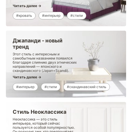
Читать далее →
#кровать
#интерьер
#стили
Джапанди - новый
тренд
Этот стиль с интересным и
самобытным названием появился
благодаря слиянию двух этнических
направлений — японского и
скандинавского (Japan+Scandi).
Читать далее →
#интерьер
#стили
#скандинавский стиль
Стиль Неоклассика
Неоклассика — это стиль
интерьера, который сейчас
пользуется особой популярностью.
Он подходит тем, кто предпочитает