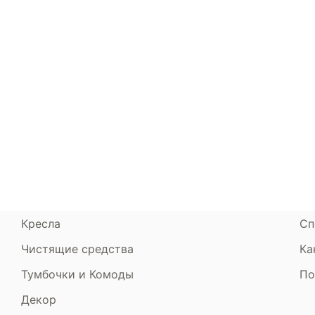
Каталог
Armos
П
Матрасы
О компании
Ак
Кровати
Сертификаты
Ст
Диваны
До
Пуфики и банкетки
Га
Подушки и одеяла
Об
Кресла
Сп
Чистящие средства
Ка
Тумбочки и Комоды
По
Декор