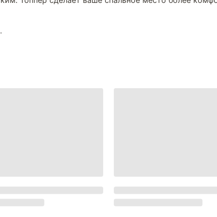
тким. Топпер сделает ваше спальное место более комф
.