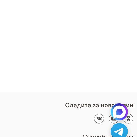
8 (800)-100-85-80
Стать
партнером
Перезвонить мне
Дизайнерам
В нерабочее время
Наши
воспользуйтесь
салоны
формой обратного звонка
Контакты
Пн-Пт: 9:00 - 18:00
компании
amservice@armos-market.ru
Следите за новостями