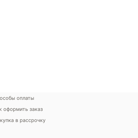
окупателям
Контакты
ции
Наши салоны
атьи
Контакты компании
ставка и оплата
Стать партнером
рантия
Дизайнерам
мен и возврат
особы оплаты
к оформить заказ
купка в рассрочку