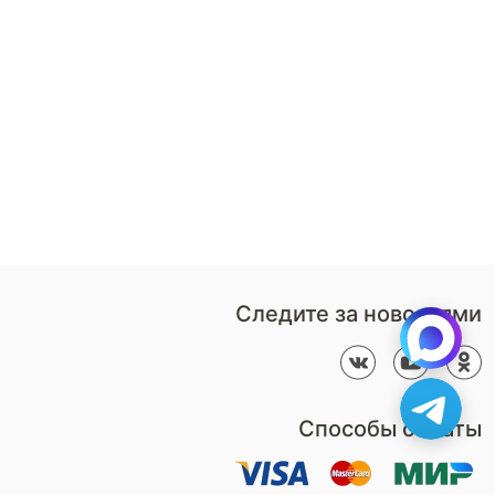
8 (800)-100-85-80
Стать
партнером
Перезвонить мне
Дизайнерам
В нерабочее время
Наши
воспользуйтесь
салоны
формой обратного звонка
Контакты
Пн-Пт: 9:00 - 18:00
компании
amservice@armos-market.ru
Следите за новостями
Способы оплаты