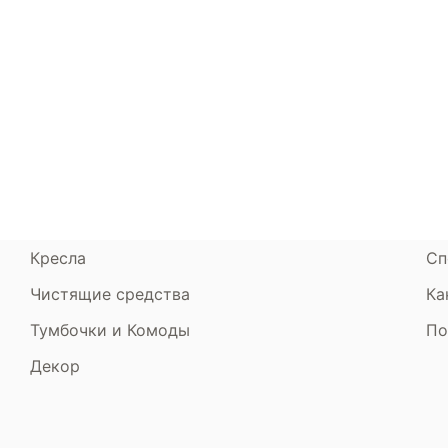
Каталог
Armos
П
Матрасы
О компании
Ак
Кровати
Сертификаты
Ст
Диваны
До
Пуфики и банкетки
Га
Подушки и одеяла
Об
Кресла
Сп
Чистящие средства
Ка
Тумбочки и Комоды
По
Декор