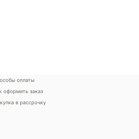
окупателям
Контакты
ции
Наши салоны
атьи
Контакты компании
ставка и оплата
Стать партнером
рантия
Дизайнерам
мен и возврат
особы оплаты
к оформить заказ
купка в рассрочку