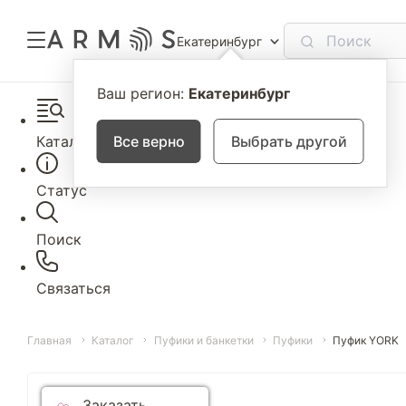
Екатеринбург
Ваш регион:
Екатеринбург
Каталог
Все верно
Выбрать другой
Статус
Поиск
Связаться
Главная
Каталог
Пуфики и банкетки
Пуфики
Пуфик YORK
Заказать