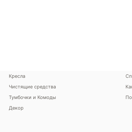
Каталог
Armos
П
Матрасы
О компании
Ак
Кровати
Сертификаты
Ст
Диваны
До
Пуфики и банкетки
Га
Подушки и одеяла
Об
Кресла
Сп
Чистящие средства
Ка
Тумбочки и Комоды
По
Декор