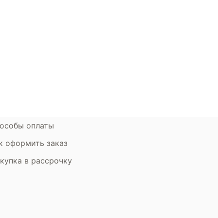
окупателям
Контакты
ции
Наши салоны
атьи
Контакты компании
ставка и оплата
Стать партнером
рантия
Дизайнерам
мен и возврат
особы оплаты
к оформить заказ
купка в рассрочку