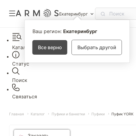
Екатеринбург
Ваш регион:
Екатеринбург
Каталог
Все верно
Выбрать другой
Статус
Поиск
Связаться
Главная
Каталог
Пуфики и банкетки
Пуфики
Пуфик YORK
Заказать