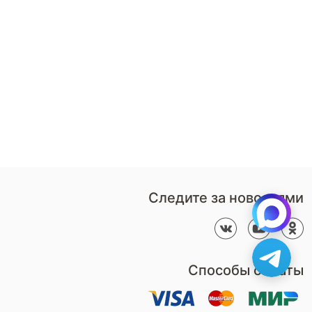
8 (800)-100-85-80
Стать
партнером
Перезвонить мне
Дизайнерам
В нерабочее время
Наши
воспользуйтесь
салоны
формой обратного звонка
Контакты
Пн-Пт: 9:00 - 18:00
компании
amservice@armos-market.ru
Следите за новостями
Способы оплаты