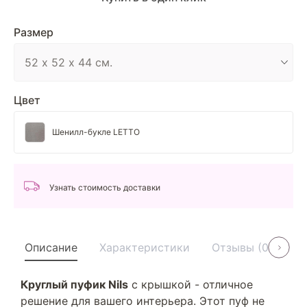
Размер
Цвет
Шенилл-букле LETTO
Узнать стоимость доставки
Описание
Характеристики
Отзывы (0)
У
Круглый пуфик Nils
с крышкой - отличное
решение для вашего интерьера. Этот пуф не