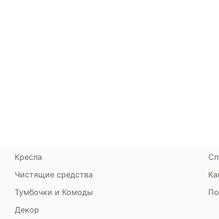
Каталог
Armos
П
Матрасы
О компании
Ак
Кровати
Сертификаты
Ст
Диваны
До
Пуфики и банкетки
Га
Подушки и одеяла
Об
Кресла
Сп
Чистящие средства
Ка
Тумбочки и Комоды
По
Декор