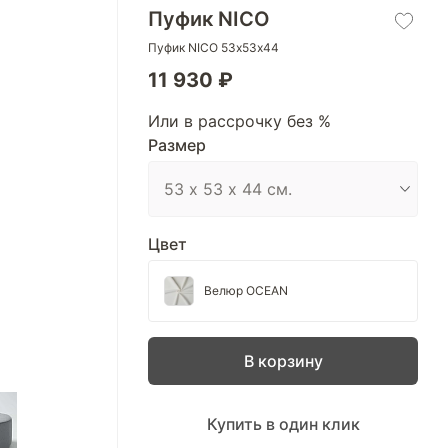
Пуфик NICO
Пуфик NICO 53х53х44
11 930 ₽
Или в рассрочку без %
Размер
Цвет
Велюр OCEAN
В корзину
Купить в один клик