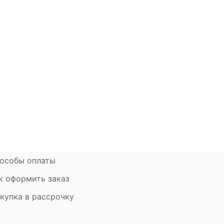
окупателям
Контакты
ции
Наши салоны
атьи
Контакты компании
ставка и оплата
Стать партнером
рантия
Дизайнерам
мен и возврат
особы оплаты
к оформить заказ
купка в рассрочку