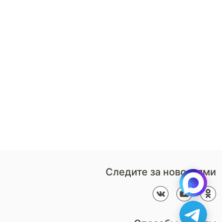
8 (800)-100-85-80
Стать
партнером
Перезвонить мне
Дизайнерам
В нерабочее время
Наши
воспользуйтесь
салоны
формой обратного звонка
Контакты
Пн-Пт: 9:00 - 18:00
компании
amservice@armos-market.ru
Следите за новостями