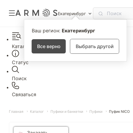
Екатеринбург
Ваш регион:
Екатеринбург
Каталог
Все верно
Выбрать другой
Статус
Поиск
Связаться
Главная
Каталог
Пуфики и банкетки
Пуфики
Пуфик NICO
Заказать