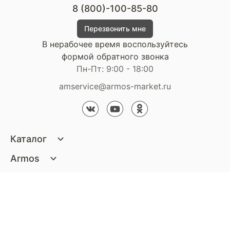
8 (800)-100-85-80
Перезвонить мне
В нерабочее время воспользуйтесь
формой обратного звонка
Пн-Пт: 9:00 - 18:00
amservice@armos-market.ru
Каталог
Матрасы
Armos
Кровати
О компании
Покупателям
Диваны
Сертификаты
Акции
Пуфики и банкетки
Контакты
Статьи
Наши салоны
Подушки и одеяла
Стать партнером
Доставка и оплата
Контакты компании
Кресла
Дизайнерам