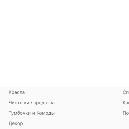
Каталог
Armos
П
Матрасы
О компании
Ак
Кровати
Сертификаты
Ст
Диваны
До
Пуфики и банкетки
Га
Подушки и одеяла
Об
Кресла
Сп
Чистящие средства
Ка
Тумбочки и Комоды
По
Декор