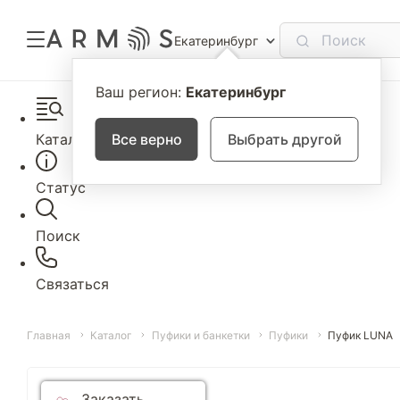
Екатеринбург
Ваш регион:
Екатеринбург
Каталог
Все верно
Выбрать другой
Статус
Поиск
Связаться
Главная
Каталог
Пуфики и банкетки
Пуфики
Пуфик LUNA
Заказать