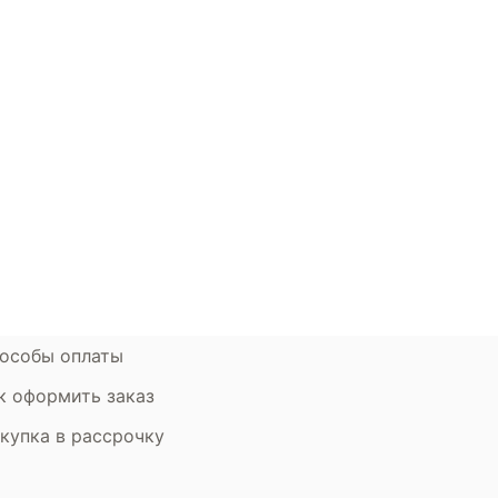
окупателям
Контакты
ции
Наши салоны
атьи
Контакты компании
ставка и оплата
Стать партнером
рантия
Дизайнерам
мен и возврат
особы оплаты
к оформить заказ
купка в рассрочку