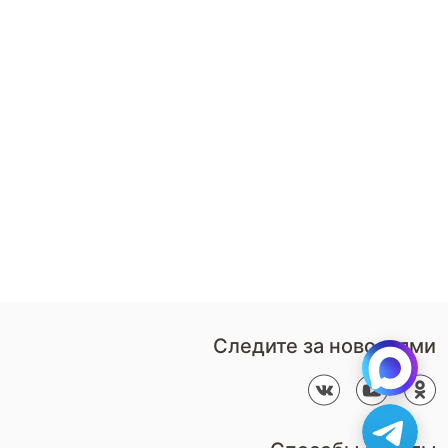
8 (800)-100-85-80
Стать
партнером
Перезвонить мне
Дизайнерам
В нерабочее время
Наши
воспользуйтесь
салоны
формой обратного звонка
Контакты
Пн-Пт: 9:00 - 18:00
компании
amservice@armos-market.ru
Следите за новостями