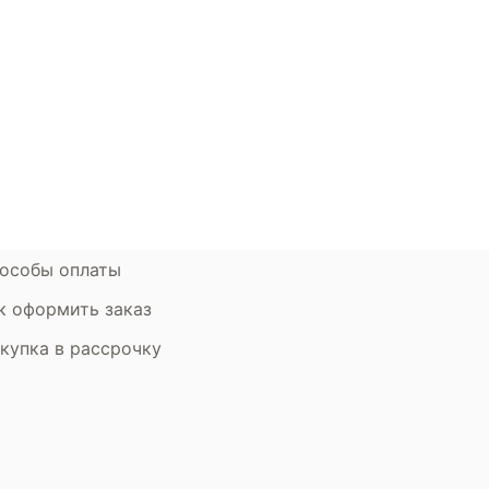
окупателям
Контакты
ции
Наши салоны
атьи
Контакты компании
ставка и оплата
Стать партнером
рантия
Дизайнерам
мен и возврат
особы оплаты
к оформить заказ
купка в рассрочку