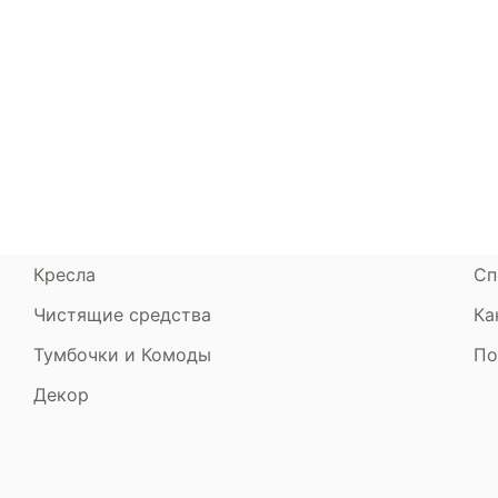
Каталог
Armos
П
Матрасы
О компании
Ак
Кровати
Сертификаты
Ст
Диваны
До
Пуфики и банкетки
Га
Подушки и одеяла
Об
Кресла
Сп
Чистящие средства
Ка
Тумбочки и Комоды
По
Декор