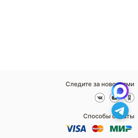
8 (800)-100-85-80
Стать
партнером
Перезвонить мне
Дизайнерам
В нерабочее время
Наши
воспользуйтесь
салоны
формой обратного звонка
Контакты
Пн-Пт: 9:00 - 18:00
компании
amservice@armos-market.ru
Следите за новостями
Способы оплаты