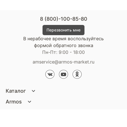
8 (800)-100-85-80
Перезвонить мне
В нерабочее время воспользуйтесь
формой обратного звонка
Пн-Пт: 9:00 - 18:00
amservice@armos-market.ru
Каталог
Матрасы
Armos
Кровати
О компании
Покупателям
Диваны
Сертификаты
Акции
Пуфики и банкетки
Контакты
Статьи