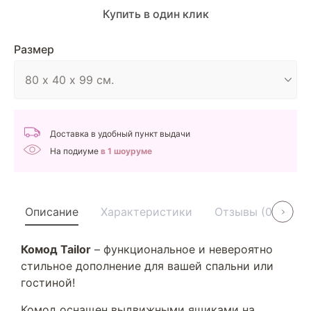
Купить в один клик
Размер
Доставка в удобный пункт выдачи
На подиуме
в 1 шоуруме
Описание
Характеристики
Отзывы (0)
У
Комод Tailor
– функциональное и невероятно
стильное дополнение для вашей спальни или
гостиной!
Комод оснащен выдвижными ящиками на