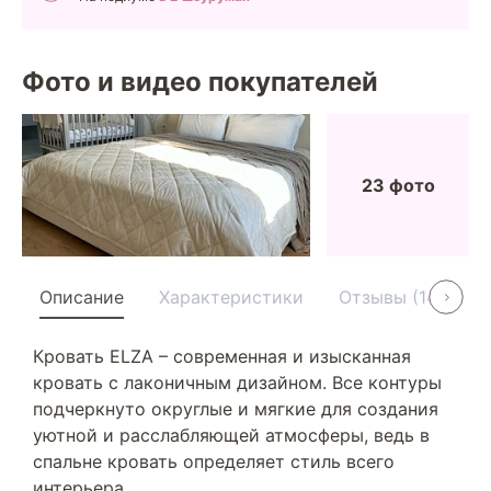
Фото и видео покупателей
23 фото
Описание
Характеристики
Отзывы (14)
У
Кровать ELZA – современная и изысканная
кровать с лаконичным дизайном. Все контуры
подчеркнуто округлые и мягкие для создания
уютной и расслабляющей атмосферы, ведь в
спальне кровать определяет стиль всего
интерьера.