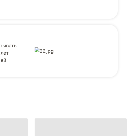
крывать
 лет
ией