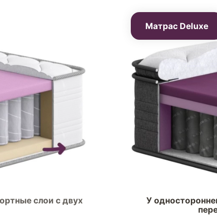
Матрас Deluxe
ртные слои с двух
У одностороннег
пер