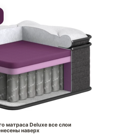
о матраса Deluxe все слои
енесены наверх