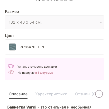
Размер
Цвет
Рогожка NEPTUN
Узнать стоимость доставки
На подиуме
в 1 шоуруме
Описание
Характеристики
Отзывы (0)
У
Банкетка Vardi
- это стильная и необычная