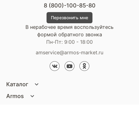
8 (800)-100-85-80
Перезвонить мне
В нерабочее время воспользуйтесь
формой обратного звонка
Пн-Пт: 9:00 - 18:00
amservice@armos-market.ru
Каталог
Матрасы
Armos
Кровати
О компании
Покупателям
Диваны
Сертификаты
Акции
Пуфики и банкетки
Контакты
Статьи
Наши салоны
Подушки и одеяла
Стать партнером
Доставка и оплата
Контакты компании
Кресла