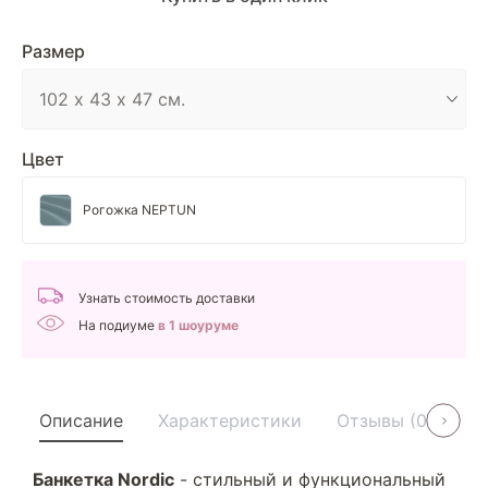
Размер
Цвет
Рогожка NEPTUN
Узнать стоимость доставки
На подиуме
в 1 шоуруме
Описание
Характеристики
Отзывы (0)
У
Банкетка Nordic
- стильный и функциональный