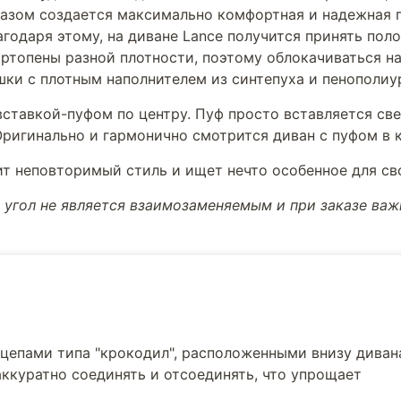
разом создается максимально комфортная и надежная п
годаря этому, на диване Lance получится принять поло
ортопены разной плотности, поэтому облокачиваться н
шки с плотным наполнителем из синтепуха и пенополиу
вставкой-пуфом по центру. Пуф просто вставляется св
Оригинально и гармонично смотрится диван с пуфом в к
нит неповторимый стиль и ищет нечто особенное для св
угол не является взаимозаменяемым и при заказе важн
епами типа "крокодил", расположенными внизу дивана
ккуратно соединять и отсоединять, что упрощает