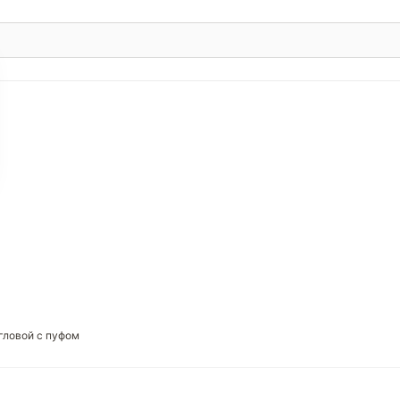
гловой c пуфом