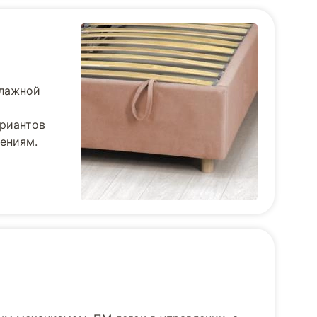
влажной
ариантов
тениям.