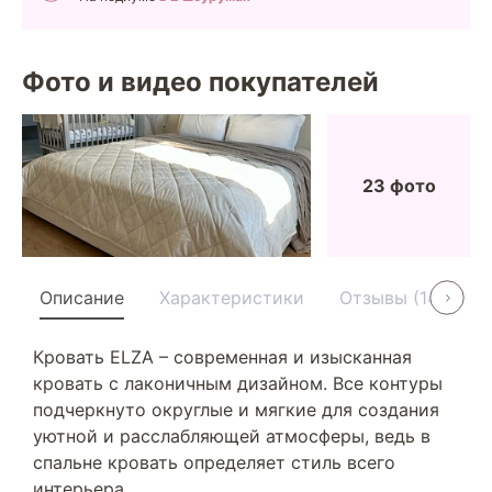
Фото и видео покупателей
23 фото
Описание
Характеристики
Отзывы (14)
У
Кровать ELZA – современная и изысканная
кровать с лаконичным дизайном. Все контуры
подчеркнуто округлые и мягкие для создания
уютной и расслабляющей атмосферы, ведь в
спальне кровать определяет стиль всего
интерьера.