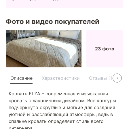
Фото и видео покупателей
23 фото
Описание
Характеристики
Отзывы (14)
У
Кровать ELZA – современная и изысканная
кровать с лаконичным дизайном. Все контуры
подчеркнуто округлые и мягкие для создания
уютной и расслабляющей атмосферы, ведь в
спальне кровать определяет стиль всего
интерьера.