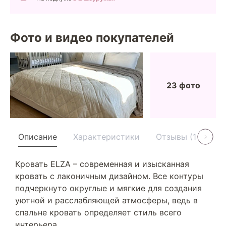
Фото и видео покупателей
23 фото
Описание
Характеристики
Отзывы (14)
У
Кровать ELZA – современная и изысканная
кровать с лаконичным дизайном. Все контуры
подчеркнуто округлые и мягкие для создания
уютной и расслабляющей атмосферы, ведь в
спальне кровать определяет стиль всего
интерьера.