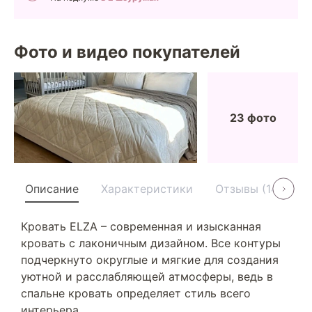
Фото и видео покупателей
23 фото
Описание
Характеристики
Отзывы (14)
У
Кровать ELZA – современная и изысканная
кровать с лаконичным дизайном. Все контуры
подчеркнуто округлые и мягкие для создания
уютной и расслабляющей атмосферы, ведь в
спальне кровать определяет стиль всего
интерьера.