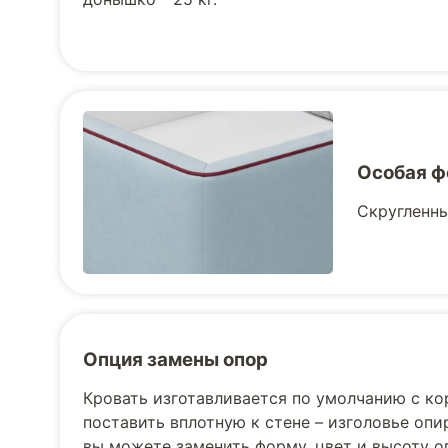
Особая ф
Скругленны
Опция замены опор
Кровать изготавливается по умолчанию с к
поставить вплотную к стене – изголовье опи
вы можете заменить форму, цвет и высоту 