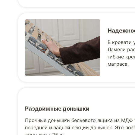
Надежное
В кровати 
Ламели рас
гибкие кре
матраса.
Раздвижные донышки
Прочные донышки бельевого ящика из МДФ 
передней и задней секции донышек. Это поз
донышко - 25 кг.