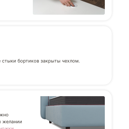
е стыки бортиков закрыты чехлом.
ожно
и желании
ножки.