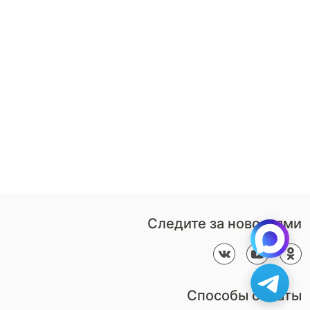
8 (800)-100-85-80
Стать
партнером
Перезвонить мне
Дизайнерам
В нерабочее время
Наши
воспользуйтесь
салоны
формой обратного звонка
Контакты
Пн-Пт: 9:00 - 18:00
компании
amservice@armos-market.ru
Следите за новостями
Способы оплаты