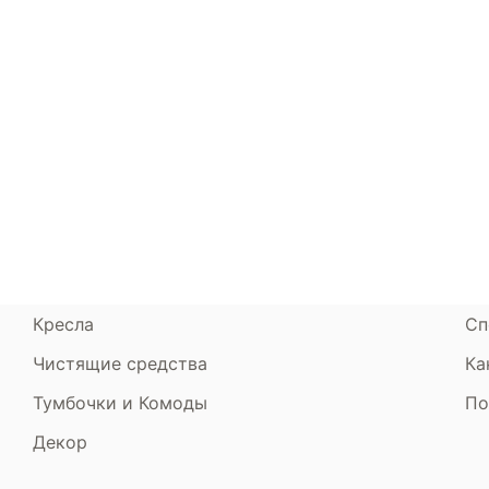
Каталог
Armos
П
Матрасы
О компании
Ак
Кровати
Сертификаты
Ст
Диваны
До
Пуфики и банкетки
Га
Подушки и одеяла
Об
Кресла
Сп
Чистящие средства
Ка
Тумбочки и Комоды
По
Декор