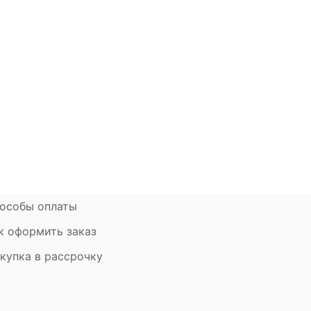
окупателям
Контакты
ции
Наши салоны
атьи
Контакты компании
ставка и оплата
Стать партнером
рантия
Дизайнерам
мен и возврат
особы оплаты
к оформить заказ
купка в рассрочку