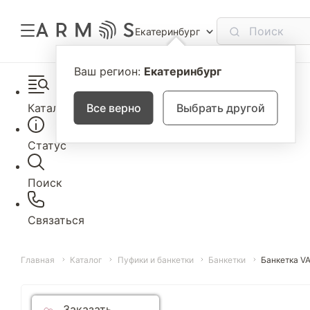
Екатеринбург
Ваш регион:
Екатеринбург
Каталог
Все верно
Выбрать другой
Статус
Поиск
Связаться
Главная
Каталог
Пуфики и банкетки
Банкетки
Банкетка V
Заказать