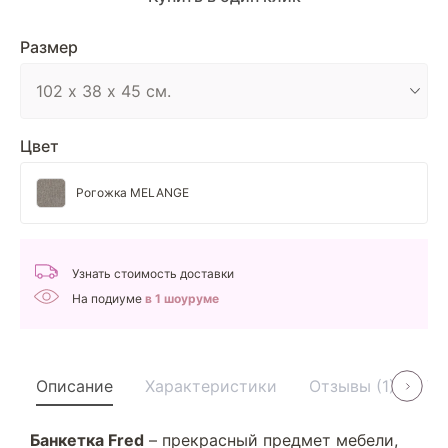
Размер
Цвет
Рогожка MELANGE
Узнать стоимость доставки
На подиуме
в 1 шоуруме
Описание
Характеристики
Отзывы (1)
Ус
Банкетка Fred
– прекрасный предмет мебели,