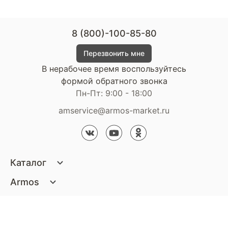
8 (800)-100-85-80
Перезвонить мне
В нерабочее время воспользуйтесь
формой обратного звонка
Пн-Пт: 9:00 - 18:00
amservice@armos-market.ru
Каталог
Матрасы
Armos
Кровати
О компании
Покупателям
Диваны
Сертификаты
Акции
Пуфики и банкетки
Контакты
Статьи