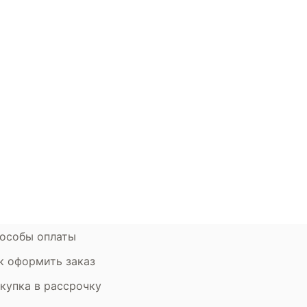
окупателям
Контакты
ции
Наши салоны
атьи
Контакты компании
ставка и оплата
Стать партнером
рантия
Дизайнерам
мен и возврат
особы оплаты
к оформить заказ
купка в рассрочку