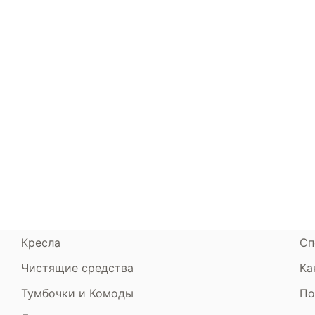
Каталог
Armos
П
Матрасы
О компании
Ак
Кровати
Сертификаты
Ст
Диваны
До
Пуфики и банкетки
Га
Подушки и одеяла
Об
Кресла
Сп
Чистящие средства
Ка
Тумбочки и Комоды
По