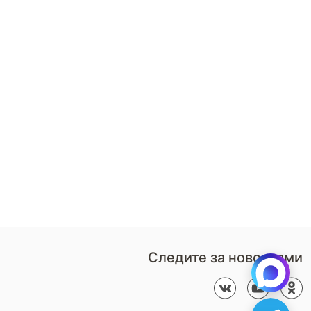
8 (800)-100-85-80
Стать
партнером
Перезвонить мне
Дизайнерам
В нерабочее время
Наши
воспользуйтесь
салоны
формой обратного звонка
Контакты
Пн-Пт: 9:00 - 18:00
компании
amservice@armos-market.ru
Следите за новостями